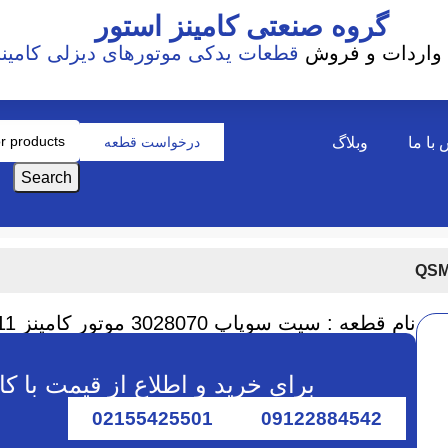
گروه صنعتی کامینز استور
واردات و فروش
قطعات یدکی موتورهای دیزلی کامینز
با ما
وبلاگ
درخواست قطعه
Search
نام قطعه : سیت سوپاپ 3028070 موتور کامینز QSM11
برای خرید و اطلاع از قیمت با ک
02155425501
09122884542