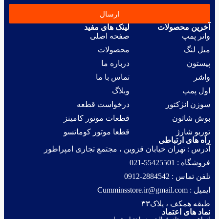
ارسال
آخرین محصولات
لینک های مفید
واتر پمپ
صفحه اصلی
میل لنگ
محصولات
پیستون
درباره ما
واشر
تماس با ما
اول پمپ
وبلاگ
سوزن انژکتور
درخواست قطعه
بوش شاتون
قطعات موتور کامینز
توربو شارژ
قطعا موتور کوماتسو
راه های ارتباطی
آدرس : تهران خیابان قزوین ، مجتمع تجاری امپراطور
فروشگاه : 55425501-021
تلفن تماس : 2884542-0912
ایمیل : Cumminsstore.ir@gmail.com
طبقه همکف ، پلاک۳۳
نماد های اعتماد