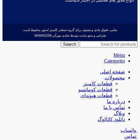
انواع مجوز های فعالیتی در اختیار شماست
تمامی حقوق مادی و معنوی برای گروه صنعتی کامینز استور محفوظ است.
طراحی و سئو سایت توسط شادی مهرآذر 09366952268
Search
Menu
Categories
صفحه اصلی
محصولات
قطعات کامینز
قطعات کوماتسو
قطعات هیوندای
درباره ما
تماس با ما
وبلاگ
دانلود کاتالوگ
واتساپ
تماس