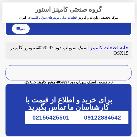
گروه صنعتی کامینز استور
مرکز تخصصی واردات و فروش
قطعات یدکی موتورهای دیزلی کامینز
در ایران
منو
خانه
قطعات کامینز
اسبک سوپاپ دود 4059297 موتور کامینز
QSX15
نام قطعه : اسبک سوپاپ دود 4059297 موتور کامینز QSX15
برای خرید و اطلاع از قیمت با
کارشناسان ما تماس بگیرید
02155425501
09122884542